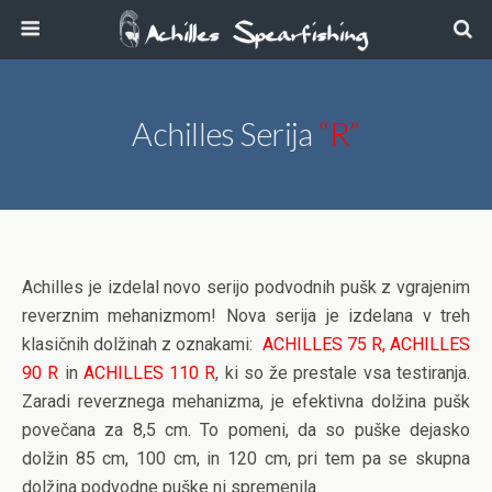
Achilles Serija
“R”
Achilles je izdelal novo serijo podvodnih pušk z vgrajenim
reverznim mehanizmom! Nova serija je izdelana v treh
klasičnih dolžinah z oznakami:
ACHILLES 75 R, ACHILLES
90 R
in
ACHILLES 110 R
, ki so že prestale vsa testiranja.
Zaradi reverznega mehanizma, je efektivna dolžina pušk
povečana za 8,5 cm. To pomeni, da so puške dejasko
dolžin 85 cm, 100 cm, in 120 cm, pri tem pa se skupna
dolžina podvodne puške ni spremenila.