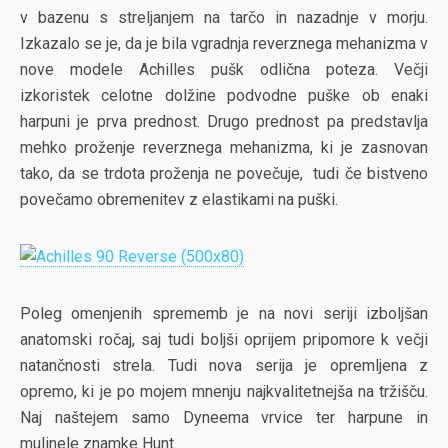
v bazenu s streljanjem na tarčo in nazadnje v morju.
Izkazalo se je, da je bila vgradnja reverznega mehanizma v
nove modele Achilles pušk odlična poteza. Večji
izkoristek celotne dolžine podvodne puške ob enaki
harpuni je prva prednost. Drugo prednost pa predstavlja
mehko proženje reverznega mehanizma, ki je zasnovan
tako, da se trdota proženja ne povečuje, tudi če bistveno
povečamo obremenitev z elastikami na puški.
Poleg omenjenih sprememb je na novi seriji izboljšan
anatomski ročaj, saj tudi boljši oprijem pripomore k večji
natančnosti strela. Tudi nova serija je opremljena z
opremo, ki je po mojem mnenju najkvalitetnejša na tržišču.
Naj naštejem samo Dyneema vrvice ter harpune in
mulinele znamke Hunt.