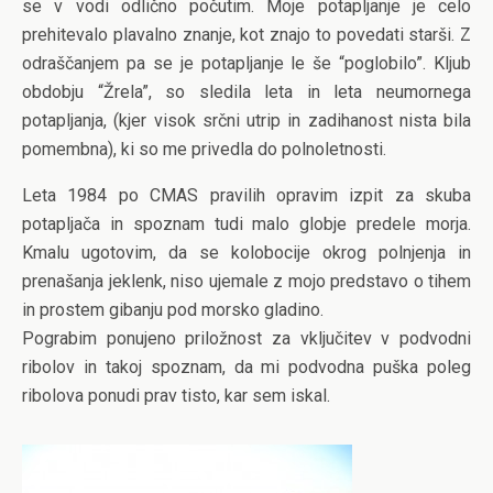
se v vodi odlično počutim. Moje potapljanje je celo
prehitevalo plavalno znanje, kot znajo to povedati starši. Z
odraščanjem pa se je potapljanje le še “poglobilo”. Kljub
obdobju “Žrela”, so sledila leta in leta neumornega
potapljanja, (kjer visok srčni utrip in zadihanost nista bila
pomembna), ki so me privedla do polnoletnosti.
Leta 1984 po CMAS pravilih opravim izpit za skuba
potapljača in spoznam tudi malo globje predele morja.
Kmalu ugotovim, da se kolobocije okrog polnjenja in
prenašanja jeklenk, niso ujemale z mojo predstavo o tihem
in prostem gibanju pod morsko gladino.
Pograbim ponujeno priložnost za vključitev v podvodni
ribolov in takoj spoznam, da mi podvodna puška poleg
ribolova ponudi prav tisto, kar sem iskal.