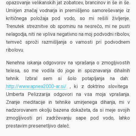
opazovanje velikanskih jat zobatcev, brancinov in še in še.
Umirjen značaj vodnarja in premišljeno samoreševanje iz
kritičnega položaja pod vodo, so mi rešili življenje.
Trenutek streznitve ob spominu na nesrečo, mi ne pusti
nelagodja, niti ne vpliva negativno na moj podvodni ribolov,
temveč sproži razmišljanja o varnosti pri podvodnem
ribolovu.
Nenehna iskanja odgovorov na vprašanja o zmogljivostih
telesa, so me vodila do joge in spoznavanja dihalnih
tehnik. Izbral sem si šolo potapljanja na dah:
http://www.apnea2000-ar.si/
, ki z doktrino slovitega
Umberta Pelizzarija odgovori na vsa moja vprašanja.
Znanje meditacije in tehnike umirjenega dihanja, mi v
nadzorovanem okolju bazena dokažeta, da si meje svojih
zmogljivosti pri zadrževanju sape pod vodo, lahko
prestavim presenetljivo daleč.