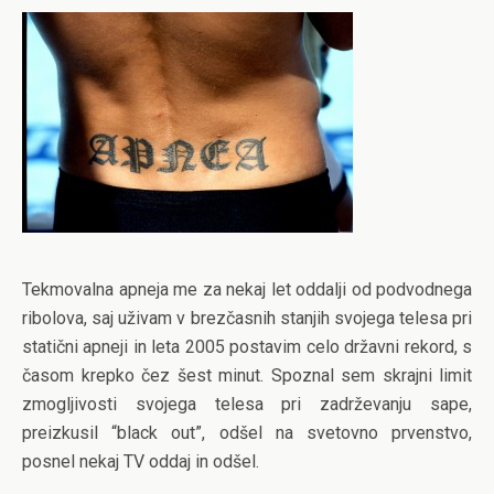
Tekmovalna apneja me za nekaj let oddalji od podvodnega
ribolova, saj uživam v brezčasnih stanjih svojega telesa pri
statični apneji in leta 2005 postavim celo državni rekord, s
časom krepko čez šest minut. Spoznal sem skrajni limit
zmogljivosti svojega telesa pri zadrževanju sape,
preizkusil “black out”, odšel na svetovno prvenstvo,
posnel nekaj TV oddaj in odšel.