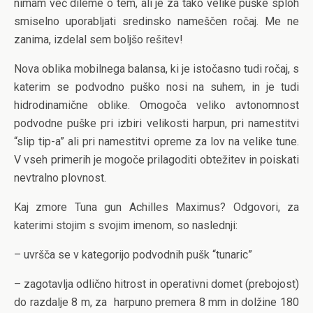
nimam več dileme o tem, ali je za tako velike puške sploh
smiselno uporabljati sredinsko nameščen ročaj. Me ne
zanima, izdelal sem boljšo rešitev!
Nova oblika mobilnega balansa, ki je istočasno tudi ročaj, s
katerim se podvodno puško nosi na suhem, in je tudi
hidrodinamične oblike. Omogoča veliko avtonomnost
podvodne puške pri izbiri velikosti harpun, pri namestitvi
“slip tip-a” ali pri namestitvi opreme za lov na velike tune.
V vseh primerih je mogoče prilagoditi obtežitev in poiskati
nevtralno plovnost.
Kaj zmore Tuna gun Achilles Maximus? Odgovori, za
katerimi stojim s svojim imenom, so naslednji:
– uvršča se v kategorijo podvodnih pušk “tunaric”
– zagotavlja odlično hitrost in operativni domet (prebojost)
do razdalje 8 m, za harpuno premera 8 mm in dolžine 180