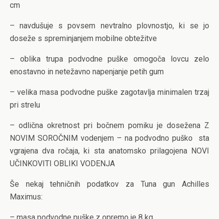
cm
– navdušuje s povsem nevtralno plovnostjo, ki se jo
doseže s spreminjanjem mobilne obtežitve
– oblika trupa podvodne puške omogoča lovcu zelo
enostavno in netežavno napenjanje petih gum
– velika masa podvodne puške zagotavlja minimalen trzaj
pri strelu
– odlična okretnost pri bočnem pomiku je dosežena Z
NOVIM SOROČNIM vodenjem – na podvodno puško sta
vgrajena dva ročaja, ki sta anatomsko prilagojena NOVI
UČINKOVITI OBLIKI VODENJA
Še nekaj tehničnih podatkov za Tuna gun Achilles
Maximus:
– masa podvodne puške z opremo je 8 kg