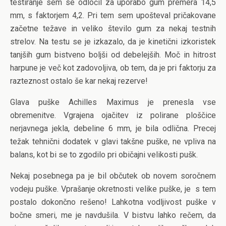
testiranje sem se odločil za uporabo gum premera 14,5
mm, s faktorjem 4,2. Pri tem sem upošteval pričakovane
začetne težave in veliko število gum za nekaj testnih
strelov. Na testu se je izkazalo, da je kinetični izkoristek
tanjših gum bistveno boljši od debelejših. Moč in hitrost
harpune je več kot zadovoljiva, ob tem, da je pri faktorju za
razteznost ostalo še kar nekaj rezerve!
Glava puške Achilles Maximus je prenesla vse
obremenitve. Vgrajena ojačitev iz polirane ploščice
nerjavnega jekla, debeline 6 mm, je bila odlična. Precej
težak tehnični dodatek v glavi takšne puške, ne vpliva na
balans, kot bi se to zgodilo pri običajni velikosti pušk.
Nekaj posebnega pa je bil občutek ob novem soročnem
vodeju puške. Vprašanje okretnosti velike puške, je s tem
postalo dokončno rešeno! Lahkotna vodljivost puške v
bočne smeri, me je navdušila. V bistvu lahko rečem, da